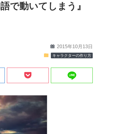
物語で動いてしまう』
calendar
2015年10月13日
folder
キャラクターの作り方
line