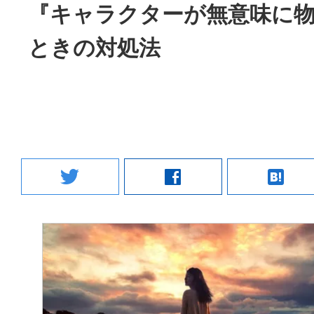
『キャラクターが無意味に
ときの対処法
twitter
facebook
hatenabookmark