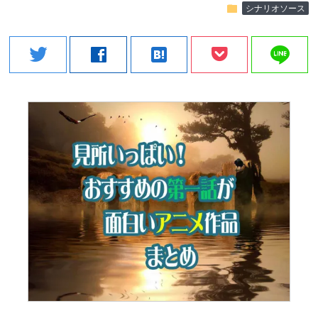
folder
シナリオソース
line
twitter
facebook
hatenabookmark