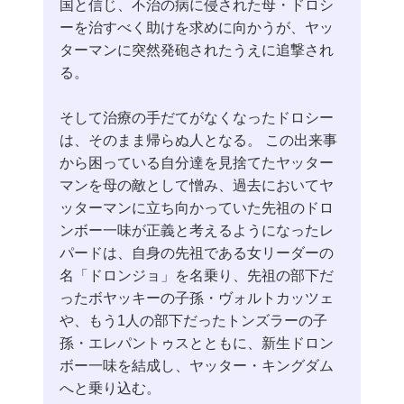
国と信じ、不治の病に侵された母・ドロシ
ーを治すべく助けを求めに向かうが、ヤッ
ターマンに突然発砲されたうえに追撃され
る。
そして治療の手だてがなくなったドロシー
は、そのまま帰らぬ人となる。 この出来事
から困っている自分達を見捨てたヤッター
マンを母の敵として憎み、過去においてヤ
ッターマンに立ち向かっていた先祖のドロ
ンボー一味が正義と考えるようになったレ
パードは、自身の先祖である女リーダーの
名「ドロンジョ」を名乗り、先祖の部下だ
ったボヤッキーの子孫・ヴォルトカッツェ
や、もう1人の部下だったトンズラーの子
孫・エレパントゥスとともに、新生ドロン
ボー一味を結成し、ヤッター・キングダム
へと乗り込む。