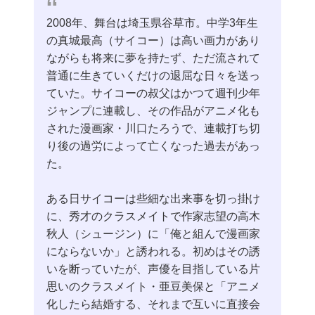
2008年、舞台は埼玉県谷草市。中学3年生
の真城最高（サイコー）は高い画力があり
ながらも将来に夢を持たず、ただ流されて
普通に生きていくだけの退屈な日々を送っ
ていた。サイコーの叔父はかつて週刊少年
ジャンプに連載し、その作品がアニメ化も
された漫画家・川口たろうで、連載打ち切
り後の過労によって亡くなった過去があっ
た。
ある日サイコーは些細な出来事を切っ掛け
に、秀才のクラスメイトで作家志望の高木
秋人（シュージン）に「俺と組んで漫画家
にならないか」と誘われる。初めはその誘
いを断っていたが、声優を目指している片
思いのクラスメイト・亜豆美保と「アニメ
化したら結婚する、それまで互いに直接会