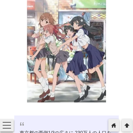
toggle
home
arrowup
navigation
東京都の西側1/3の広さに.230万人の人口を