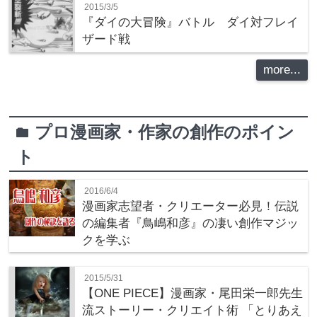
2015/3/5
『ダイの大冒険』バトル ダイ対フレイ
ザード戦
more...
プロ漫画家・作家の創作のポイン
folder
ト
2016/6/4
漫画家志望者・クリエーター必見！伝説
の編集者『鳥嶋和彦』の凄い創作マジッ
クを学ぶ
2015/5/31
【ONE PIECE】漫画家・尾田栄一郎先生
流ストーリー・クリエイト術 「とりあえ