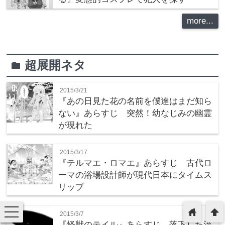
more...
超展開ネタ
folder
2015/3/21
『あの日見た花の名前を僕達はまだ知ら
ない』あらすじ 突然！幼なじみの幽霊
が現れた
2015/3/17
『テルマエ・ロマエ』あらすじ 古代ロ
ーマの浴場設計師が現代日本にタイムス
リップ
toggle
home
arrowup
2015/3/7
navigation
『怪獣のテイル』あらすじ 落下した流