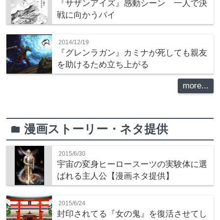
『サザンアイズ』感動シーン 一人で決
戦に向かうパイ
2014/12/19
『グレンラガン』カミナが死しても親友
を助けるため立ち上がる
more...
漫画ストーリー・ネタ提供
folder
2015/6/30
宇宙の変身ヒーロースーツの実験体に選
ばれる主人公【漫画ネタ提供】
2015/6/24
封印されてる『女の鬼』を復活させてし