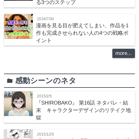
る3つのステップ
2016/7/30
漫画を見る目が肥えてしまい、作品を1
作も完成させられない人の4つの戦略ポ
イント
more...
感動シーンのネタ
folder
2015/2/5
『SHIROBAKO』 第16話 ネタバレ・結
末 キャラクターデザインのリテイク地
獄
2015/1/25