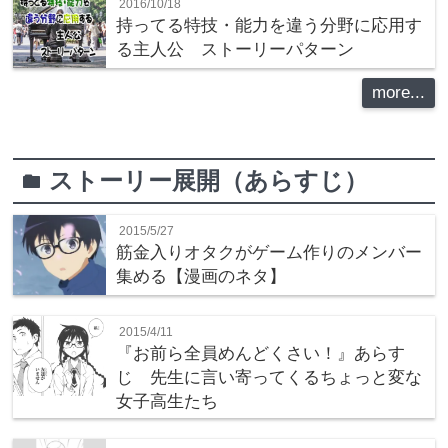
2016/10/18
持ってる特技・能力を違う分野に応用す
る主人公 ストーリーパターン
more...
ストーリー展開（あらすじ）
folder
2015/5/27
筋金入りオタクがゲーム作りのメンバー
集める【漫画のネタ】
2015/4/11
『お前ら全員めんどくさい！』あらす
じ 先生に言い寄ってくるちょっと変な
女子高生たち