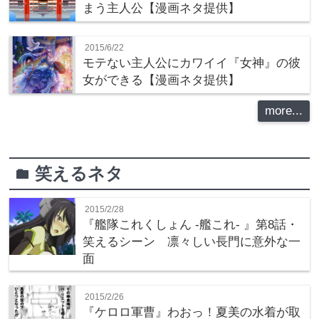
まう主人公【漫画ネタ提供】
2015/6/22
モテない主人公にカワイイ『女神』の彼
女ができる【漫画ネタ提供】
more...
笑えるネタ
folder
2015/2/28
『艦隊これくしょん -艦これ- 』第8話・
笑えるシーン 凛々しい長門に意外な一
面
2015/2/26
『ケロロ軍曹』わおっ！夏美の水着が取