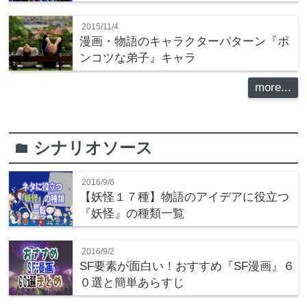
2015/11/4
漫画・物語のキャラクターパターン『ポ
ンコツな弟子』キャラ
more...
シナリオソース
folder
2016/9/6
【妖怪１７種】物語のアイデアに役立つ
『妖怪』の種類一覧
2016/9/2
SF要素が面白い！おすすめ『SF漫画』６
０選と簡単あらすじ