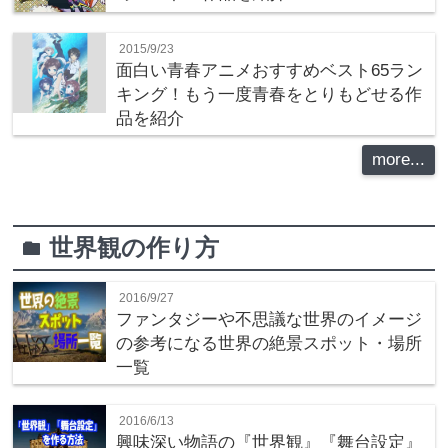
2015/9/23
面白い青春アニメおすすめベスト65ラン
キング！もう一度青春をとりもどせる作
品を紹介
more...
世界観の作り方
folder
2016/9/27
ファンタジーや不思議な世界のイメージ
の参考になる世界の絶景スポット・場所
一覧
2016/6/13
興味深い物語の『世界観』『舞台設定』