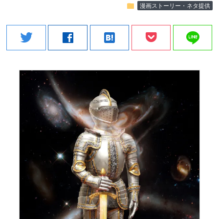
folder
漫画ストーリー・ネタ提供
line
twitter
facebook
hatenabookmark