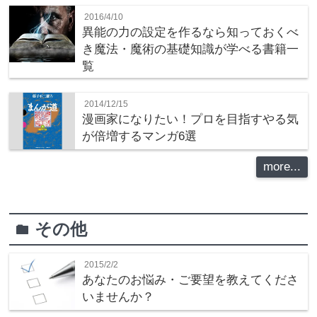
2016/4/10
異能の力の設定を作るなら知っておくべ
き魔法・魔術の基礎知識が学べる書籍一
覧
2014/12/15
漫画家になりたい！プロを目指すやる気
が倍増するマンガ6選
more...
その他
folder
2015/2/2
あなたのお悩み・ご要望を教えてくださ
いませんか？