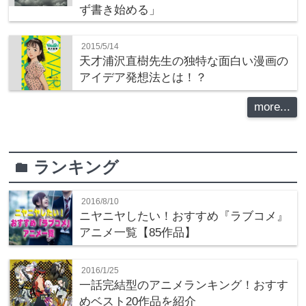
ず書き始める」
2015/5/14
天才浦沢直樹先生の独特な面白い漫画の
アイデア発想法とは！？
more...
ランキング
folder
2016/8/10
ニヤニヤしたい！おすすめ『ラブコメ』
アニメ一覧【85作品】
2016/1/25
一話完結型のアニメランキング！おすす
めベスト20作品を紹介