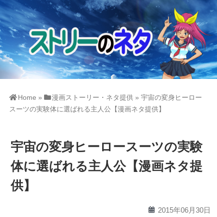
Home
»
漫画ストーリー・ネタ提供
»
宇宙の変身ヒーロー
スーツの実験体に選ばれる主人公【漫画ネタ提供】
宇宙の変身ヒーロースーツの実験
体に選ばれる主人公【漫画ネタ提
供】
calendar
2015年06月30日