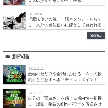
ロスの少女が家にやって来る
2015/2/26
『魔法使いの嫁』一話ネタバレ・あらす
じ 人外の魔法使いに嫁として買われる
more...
創作論
folder
2016/10/12
漫画のセリフや会話における『３つの役
割』と注意すべき『チェックポイント』
2016/10/7
自分の『面白さ』を感じる傾向性を把握
し、漫画・物語の創作パワーを倍増させ