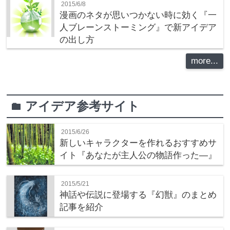
2015/6/8
漫画のネタが思いつかない時に効く『一
人ブレーンストーミング』で新アイデア
の出し方
more...
アイデア参考サイト
folder
2015/6/26
新しいキャラクターを作れるおすすめサ
イト『あなたが主人公の物語作った―』
2015/5/21
神話や伝説に登場する『幻獣』のまとめ
記事を紹介