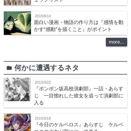
2015/6/14
面白い漫画・物語の作り方は『感情を動
かす“感動”を描くこと』がポイント
more...
何かに遭遇するネタ
folder
2015/3/22
『ボンボン坂高校演劇部』一話・あらす
じ 一目惚れした彼女を追って演劇部に
入る
2015/3/19
『今日のケルベロス』あらすじ ケルベ