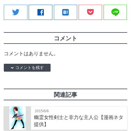
line
twitter
facebook
hatenabookmark
コメント
コメントはありません。
down コメントを残す
関連記事
2015/6/6
幽霊女性剣士と非力な主人公【漫画ネタ
提供】