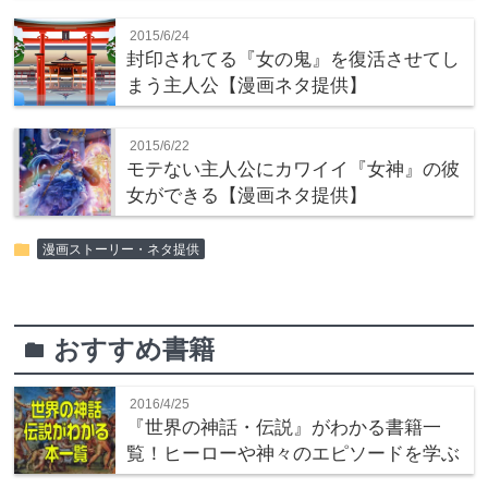
2015/6/24
封印されてる『女の鬼』を復活させてし
まう主人公【漫画ネタ提供】
2015/6/22
モテない主人公にカワイイ『女神』の彼
女ができる【漫画ネタ提供】
folder
漫画ストーリー・ネタ提供
おすすめ書籍
folder
2016/4/25
『世界の神話・伝説』がわかる書籍一
覧！ヒーローや神々のエピソードを学ぶ