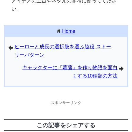
アイデアの土台やネタ元の参考に使ってくださ
い。
Home
home
ヒーローと成長の選択肢を選ぶ脇役 ストー
arrowleft
リーパターン
キャラクターに『葛藤』を作り物語を面白
arrowright
くする10種類の方法
スポンサーリンク
この記事をシェアする