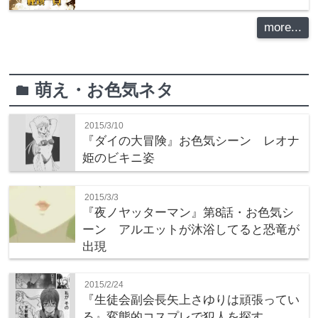
more...
萌え・お色気ネタ
folder
2015/3/10
『ダイの大冒険』お色気シーン レオナ
姫のビキニ姿
2015/3/3
『夜ノヤッターマン』第8話・お色気シ
ーン アルエットが沐浴してると恐竜が
出現
2015/2/24
『生徒会副会長矢上さゆりは頑張ってい
る』変態的コスプレで犯人を探す