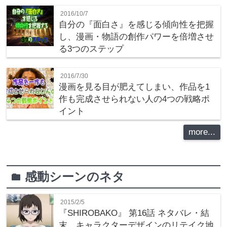
2016/10/7
自分の『面白さ』を感じる傾向性を把握
し、漫画・物語の創作パワーを倍増させ
る3つのステップ
2016/7/30
漫画を見る目が肥えてしまい、作品を1
作も完成させられない人の4つの戦略ポ
イント
more...
感動シーンのネタ
folder
2015/2/5
『SHIROBAKO』 第16話 ネタバレ・結
末 キャラクターデザインのリテイク地