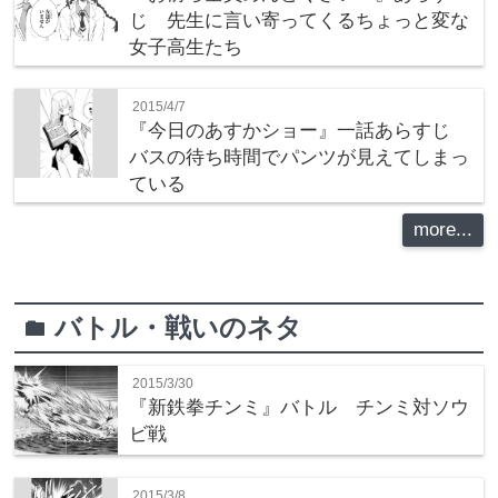
じ 先生に言い寄ってくるちょっと変な
女子高生たち
2015/4/7
『今日のあすかショー』一話あらすじ
バスの待ち時間でパンツが見えてしまっ
ている
more...
バトル・戦いのネタ
folder
2015/3/30
『新鉄拳チンミ』バトル チンミ対ソウ
ビ戦
2015/3/8