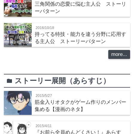
三角関係の恋愛に悩む主人公 ストーリ
ーパターン
2016/10/18
持ってる特技・能力を違う分野に応用す
る主人公 ストーリーパターン
more...
ストーリー展開（あらすじ）
folder
2015/5/27
筋金入りオタクがゲーム作りのメンバー
集める【漫画のネタ】
2015/4/11
『お前ら全員めんどくさい！』あらす