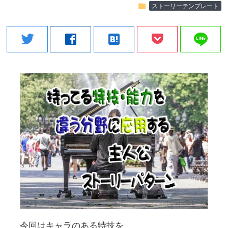
folder
ストーリーテンプレート
line
twitter
facebook
hatenabookmark
今回はキャラのある特技を