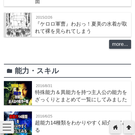
面
2015/2/26
『ケロロ軍曹』わおっ！夏美の水着が取
れて裸を見られてしまう
more...
能力・スキル
folder
2016/8/31
特殊能力＆異能力を持つ主人公の能力を
ざっくりとまとめて一覧にしてみました
2016/6/25
超能力14種類をわかりやすく紹介してみ
toggle
home
arrowup
る
navigation