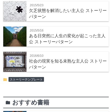
2015/5/23
欠乏状態を解消したい主人公 ストーリー
パターン
2015/5/16
ある日突然に人生の変化が起こった主人
公 ストーリーパターン
2016/6/10
社会の現実を知る未熟な主人公 ストリー
パターン
folder
ストーリーテンプレート
おすすめ書籍
folder