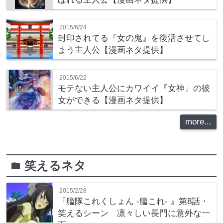
2015/6/24
封印されてる『女の鬼』を復活させてし
まう主人公【漫画ネタ提供】
2015/6/22
モテない主人公にカワイイ『女神』の彼
女ができる【漫画ネタ提供】
more...
笑えるネタ
folder
2015/2/28
『艦隊これくしょん -艦これ- 』第8話・
笑えるシーン 凛々しい長門に意外な一