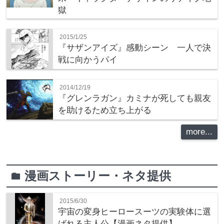
獄
2015/1/25
『サザンアイズ』感動シーン 一人で決
戦に向かうパイ
2014/12/19
『グレンラガン』カミナが死しても親友
を助けるため立ち上がる
more...
漫画ストーリー・ネタ提供
folder
2015/6/30
宇宙の変身ヒーロースーツの実験体に選
ばれる主人公【漫画ネタ提供】