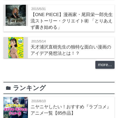
2015/5/31
【ONE PIECE】漫画家・尾田栄一郎先生
流ストーリー・クリエイト術 「とりあえ
ず書き始める」
2015/5/14
天才浦沢直樹先生の独特な面白い漫画の
アイデア発想法とは！？
more...
ランキング
folder
2016/8/10
ニヤニヤしたい！おすすめ『ラブコメ』
アニメ一覧【85作品】