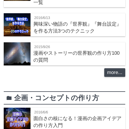
一覧
2016/6/13
興味深い物語の『世界観』『舞台設定』
を作る方法3つのテクニック
2015/9/26
漫画やストーリーの世界観の作り方100
の質問
more...
企画・コンセプトの作り方
folder
2016/6/6
面白さの核になる！漫画の企画アイデア
の作り方入門