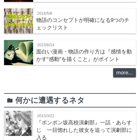
2016/5/8
物語のコンセプトが明確になる9つのチ
ェックリスト
2015/6/14
面白い漫画・物語の作り方は『感情を動
かす“感動”を描くこと』がポイント
more...
何かに遭遇するネタ
folder
2015/3/22
『ボンボン坂高校演劇部』一話・あらす
じ 一目惚れした彼女を追って演劇部に
入る