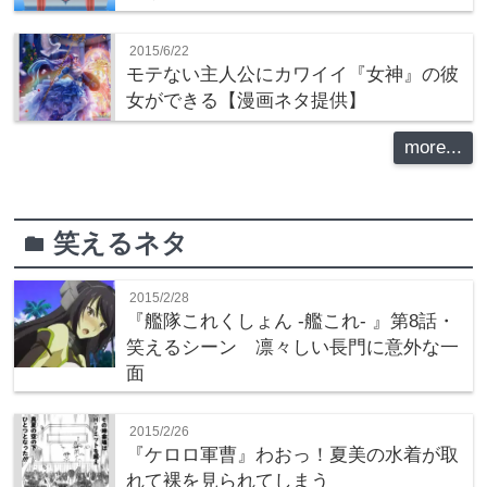
2015/6/22
モテない主人公にカワイイ『女神』の彼
女ができる【漫画ネタ提供】
more...
笑えるネタ
folder
2015/2/28
『艦隊これくしょん -艦これ- 』第8話・
笑えるシーン 凛々しい長門に意外な一
面
2015/2/26
『ケロロ軍曹』わおっ！夏美の水着が取
れて裸を見られてしまう