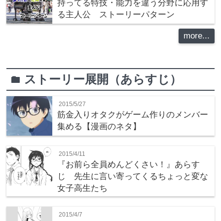
持ってる特技・能力を違う分野に応用す
る主人公 ストーリーパターン
more...
ストーリー展開（あらすじ）
folder
2015/5/27
筋金入りオタクがゲーム作りのメンバー
集める【漫画のネタ】
2015/4/11
『お前ら全員めんどくさい！』あらす
じ 先生に言い寄ってくるちょっと変な
女子高生たち
2015/4/7