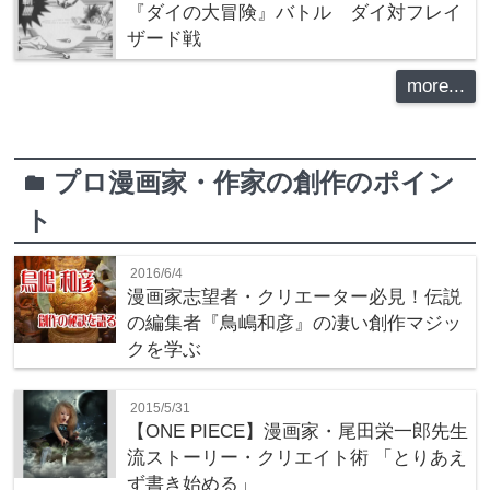
『ダイの大冒険』バトル ダイ対フレイ
ザード戦
more...
プロ漫画家・作家の創作のポイン
folder
ト
2016/6/4
漫画家志望者・クリエーター必見！伝説
の編集者『鳥嶋和彦』の凄い創作マジッ
クを学ぶ
2015/5/31
【ONE PIECE】漫画家・尾田栄一郎先生
流ストーリー・クリエイト術 「とりあえ
ず書き始める」