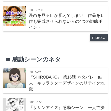
2016/7/30
漫画を見る目が肥えてしまい、作品を1
作も完成させられない人の4つの戦略ポ
イント
more...
感動シーンのネタ
folder
2015/2/5
『SHIROBAKO』 第16話 ネタバレ・結
末 キャラクターデザインのリテイク地
獄
2015/1/25
『サザンアイズ』感動シーン 一人で決