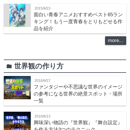
2015/9/23
面白い青春アニメおすすめベスト65ラン
キング！もう一度青春をとりもどせる作
品を紹介
more...
世界観の作り方
folder
2016/9/27
ファンタジーや不思議な世界のイメージ
の参考になる世界の絶景スポット・場所
一覧
2016/6/13
興味深い物語の『世界観』『舞台設定』
を作る方法3つのテクニック