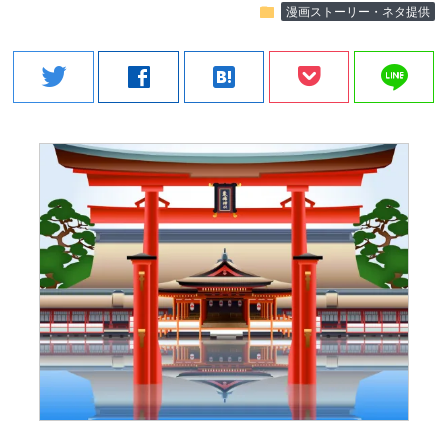
folder
漫画ストーリー・ネタ提供
line
twitter
facebook
hatenabookmark