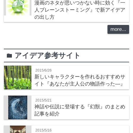
漫画のネタが思いつかない時に効く『一
人ブレーンストーミング』で新アイデア
の出し方
more...
アイデア参考サイト
folder
2015/6/26
新しいキャラクターを作れるおすすめサ
イト『あなたが主人公の物語作った―』
2015/5/21
神話や伝説に登場する『幻獣』のまとめ
記事を紹介
2015/5/16