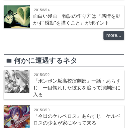
2015/6/14
面白い漫画・物語の作り方は『感情を動
かす“感動”を描くこと』がポイント
more...
何かに遭遇するネタ
folder
2015/3/22
『ボンボン坂高校演劇部』一話・あらす
じ 一目惚れした彼女を追って演劇部に
入る
2015/3/19
『今日のケルベロス』あらすじ ケルベ
ロスの少女が家にやって来る