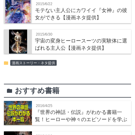
2015/6/22
モテない主人公にカワイイ『女神』の彼
女ができる【漫画ネタ提供】
2015/6/30
宇宙の変身ヒーロースーツの実験体に選
ばれる主人公【漫画ネタ提供】
folder
漫画ストーリー・ネタ提供
おすすめ書籍
folder
2016/4/25
『世界の神話・伝説』がわかる書籍一
覧！ヒーローや神々のエピソードを学ぶ