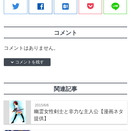
line
twitter
facebook
hatenabookmark
コメント
コメントはありません。
down コメントを残す
関連記事
2015/6/6
幽霊女性剣士と非力な主人公【漫画ネタ
提供】