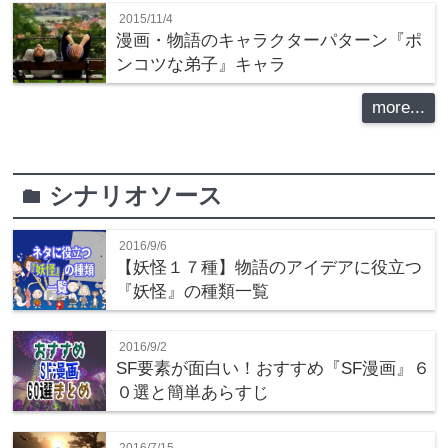
2015/11/4
漫画・物語のキャラクターパターン『ポ
ンコツな弟子』キャラ
more...
シナリオソース
folder
2016/9/6
【妖怪１７種】物語のアイデアに役立つ
『妖怪』の種類一覧
2016/9/2
SF要素が面白い！おすすめ『SF漫画』６
０選と簡単あらすじ