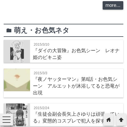
more...
萌え・お色気ネタ
folder
2015/3/10
『ダイの大冒険』お色気シーン レオナ
姫のビキニ姿
2015/3/3
『夜ノヤッターマン』第8話・お色気シ
ーン アルエットが沐浴してると恐竜が
出現
2015/2/24
『生徒会副会長矢上さゆりは頑張ってい
toggle
home
arrowup
る』変態的コスプレで犯人を探す
navigation