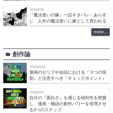
2015/2/26
『魔法使いの嫁』一話ネタバレ・あらす
じ 人外の魔法使いに嫁として買われる
more...
創作論
folder
2016/10/12
漫画のセリフや会話における『３つの役
割』と注意すべき『チェックポイント』
2016/10/7
自分の『面白さ』を感じる傾向性を把握
し、漫画・物語の創作パワーを倍増させ
る3つのステップ