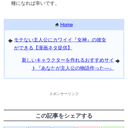
種になれば幸いです。
Home
home
モテない主人公にカワイイ『女神』の彼女
arrowleft
ができる【漫画ネタ提供】
新しいキャラクターを作れるおすすめサイ
arrowright
ト『あなたが主人公の物語作った―』
スポンサーリンク
この記事をシェアする