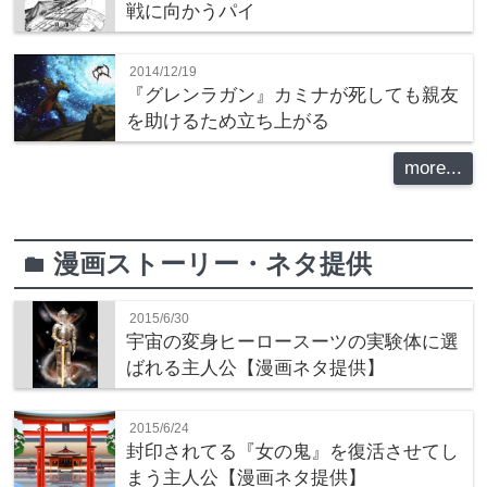
戦に向かうパイ
2014/12/19
『グレンラガン』カミナが死しても親友
を助けるため立ち上がる
more...
漫画ストーリー・ネタ提供
folder
2015/6/30
宇宙の変身ヒーロースーツの実験体に選
ばれる主人公【漫画ネタ提供】
2015/6/24
封印されてる『女の鬼』を復活させてし
まう主人公【漫画ネタ提供】