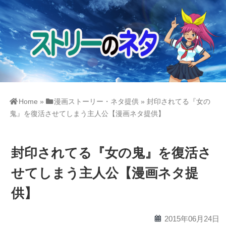
Home
»
漫画ストーリー・ネタ提供
»
封印されてる『女の
鬼』を復活させてしまう主人公【漫画ネタ提供】
封印されてる『女の鬼』を復活さ
せてしまう主人公【漫画ネタ提
供】
calendar
2015年06月24日