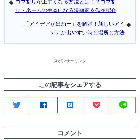
コマ割りが上手くなる方法とは！？コマ割
arrowleft
り・ネームの手本になる漫画家＆作品紹介
「アイデアが出ねー」を解消！新しいアイ
arrowright
デアが出やすい時と場所と方法
スポンサーリンク
この記事をシェアする
line
twitter
facebook
hatenabookmark
コメント