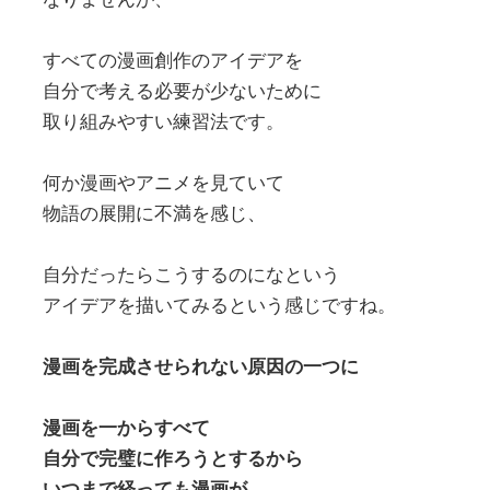
すべての漫画創作のアイデアを
自分で考える必要が少ないために
取り組みやすい練習法です。
何か漫画やアニメを見ていて
物語の展開に不満を感じ、
自分だったらこうするのになという
アイデアを描いてみるという感じですね。
漫画を完成させられない原因の一つに
漫画を一からすべて
自分で完璧に作ろうとするから
いつまで経っても漫画が