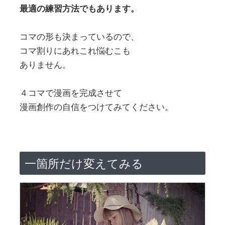
最適の練習方法でもあります。
コマの形も決まっているので、
コマ割りにあれこれ悩むこも
ありません。
４コマで漫画を完成させて
漫画創作の自信をつけてみてください。
一箇所だけ変えてみる