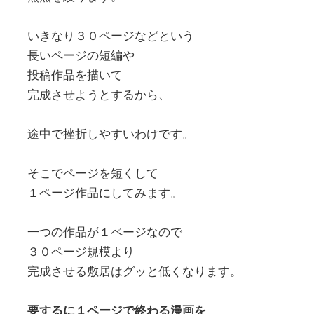
いきなり３０ページなどという
長いページの短編や
投稿作品を描いて
完成させようとするから、
途中で挫折しやすいわけです。
そこでページを短くして
１ページ作品にしてみます。
一つの作品が１ページなので
３０ページ規模より
完成させる敷居はグッと低くなります。
要するに１ページで終わる漫画を