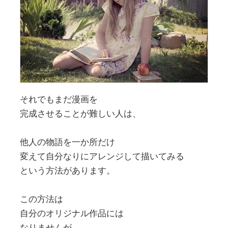
それでもまだ漫画を
完成させることが難しい人は、
他人の物語を一か所だけ
変えて自分なりにアレンジして描いてみる
という方法があります。
この方法は
自分のオリジナル作品には
なりませんが、