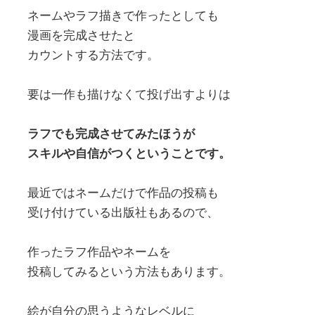
ネームやラフ描きで作ったとしても
漫画を完成させたと
カウントする方法です。
要は一作も描けなくて投げ出すよりは
ラフでも完成させてみたほうが
スキルや自信がつくということです。
最近ではネームだけで作品の投稿も
受け付けている出版社もあるので、
作ったラフ作品やネームを
投稿してみるという方法もあります。
絵が自分の思うようなレベルに