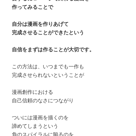
作ってみることで
自分は漫画を作りあげて
完成させることができたという
自信をまずは作ることが大切です。
この方法は、いつまでも一作も
完成させられないということが
漫画創作における
自己信頼のなさにつながり
ついには漫画を描くのを
諦めてしまうという
負のスパイラルに陥るのを