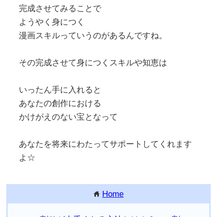
完成させてみることで
ようやく身につく
漫画スキルっていうのがあるんですね。
その完成させて身につくスキルや知恵は
いったん手に入れると
あなたの創作における
かけがえのない宝となって
あなたを将来にわたってサポートしてくれます
よ☆
Home
home