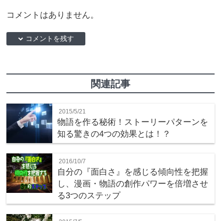
コメントはありません。
down コメントを残す
関連記事
2015/5/21
物語を作る秘術！ストーリーパターンを
知る驚きの4つの効果とは！？
2016/10/7
自分の『面白さ』を感じる傾向性を把握
し、漫画・物語の創作パワーを倍増させ
る3つのステップ