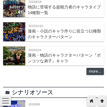
2016/6/18
物語に登場する超能力者のキャラタイプ
14種類一覧
2015/11/10
漫画・小説のキャラ作りに役立つ11種類
のキャラクターパターン
2015/11/4
漫画・物語のキャラクターパターン『ポ
ンコツな弟子』キャラ
more...
シナリオソース
folder
toggle
home
arrowup
navigation
2016/9/6