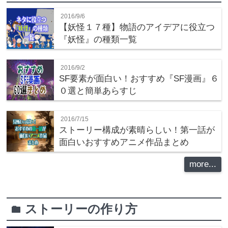
2016/9/6
【妖怪１７種】物語のアイデアに役立つ
『妖怪』の種類一覧
2016/9/2
SF要素が面白い！おすすめ『SF漫画』６
０選と簡単あらすじ
2016/7/15
ストーリー構成が素晴らしい！第一話が
面白いおすすめアニメ作品まとめ
more...
ストーリーの作り方
folder