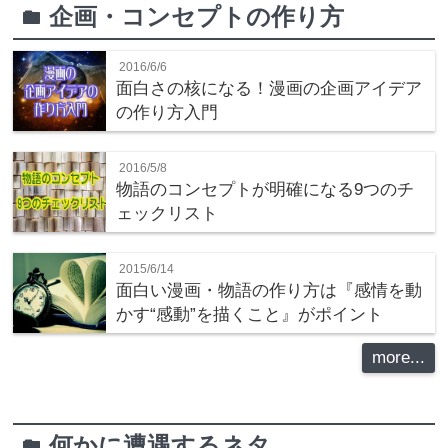
企画・コンセプトの作り方
folder
2016/6/6
面白さの核になる！漫画の企画アイデア
の作り方入門
2016/5/8
物語のコンセプトが明確になる9つのチ
ェックリスト
2015/6/14
面白い漫画・物語の作り方は『感情を動
かす“感動”を描くこと』がポイント
more...
何かに遭遇するネタ
folder