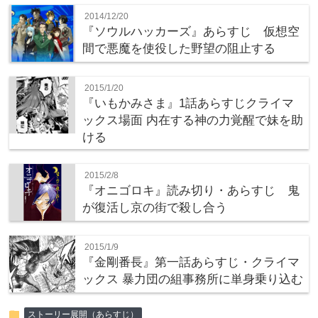
2014/12/20
『ソウルハッカーズ』あらすじ 仮想空
間で悪魔を使役した野望の阻止する
2015/1/20
『いもかみさま』1話あらすじクライマ
ックス場面 内在する神の力覚醒で妹を助
ける
2015/2/8
『オニゴロキ』読み切り・あらすじ 鬼
が復活し京の街で殺し合う
2015/1/9
『金剛番長』第一話あらすじ・クライマ
ックス 暴力団の組事務所に単身乗り込む
folder
ストーリー展開（あらすじ）