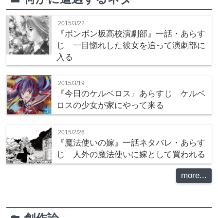
2015/3/22
『ボンボン坂高校演劇部』一話・あらす
じ 一目惚れした彼女を追って演劇部に
入る
2015/3/19
『今日のケルベロス』あらすじ ケルベ
ロスの少女が家にやって来る
2015/2/26
『魔法使いの嫁』一話ネタバレ・あらす
じ 人外の魔法使いに嫁として買われる
more...