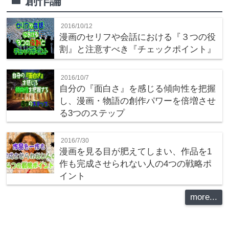
創作論
folder
2016/10/12
漫画のセリフや会話における『３つの役
割』と注意すべき『チェックポイント』
2016/10/7
自分の『面白さ』を感じる傾向性を把握
し、漫画・物語の創作パワーを倍増させ
る3つのステップ
2016/7/30
漫画を見る目が肥えてしまい、作品を1
作も完成させられない人の4つの戦略ポ
イント
more...