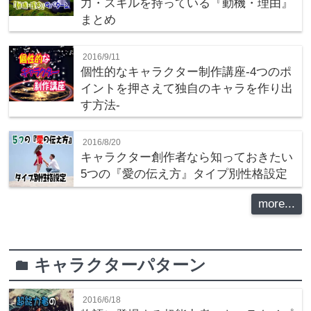
力・スキルを持っている『動機・理由』
まとめ
2016/9/11
個性的なキャラクター制作講座‐4つのポ
イントを押さえて独自のキャラを作り出
す方法‐
2016/8/20
キャラクター創作者なら知っておきたい
5つの『愛の伝え方』タイプ別性格設定
more...
キャラクターパターン
folder
2016/6/18