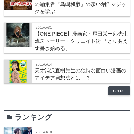
の編集者『鳥嶋和彦』の凄い創作マジッ
クを学ぶ
2015/5/31
【ONE PIECE】漫画家・尾田栄一郎先生
流ストーリー・クリエイト術 「とりあえ
ず書き始める」
2015/5/14
天才浦沢直樹先生の独特な面白い漫画の
アイデア発想法とは！？
more...
ランキング
folder
2016/8/10