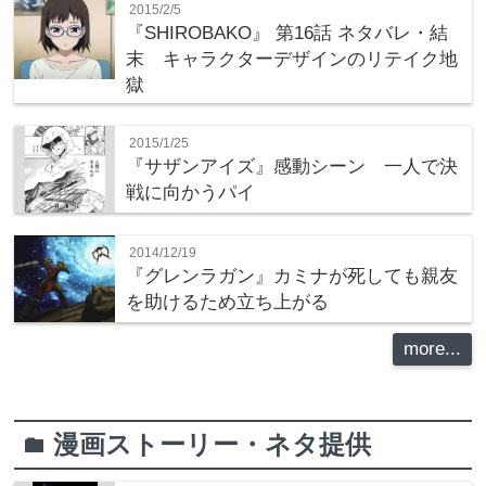
2015/2/5
『SHIROBAKO』 第16話 ネタバレ・結
末 キャラクターデザインのリテイク地
獄
2015/1/25
『サザンアイズ』感動シーン 一人で決
戦に向かうパイ
2014/12/19
『グレンラガン』カミナが死しても親友
を助けるため立ち上がる
more...
漫画ストーリー・ネタ提供
folder