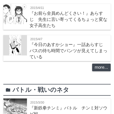
2015/4/11
『お前ら全員めんどくさい！』あらす
じ 先生に言い寄ってくるちょっと変な
女子高生たち
2015/4/7
『今日のあすかショー』一話あらすじ
バスの待ち時間でパンツが見えてしまっ
ている
more...
バトル・戦いのネタ
folder
2015/3/30
『新鉄拳チンミ』バトル チンミ対ソウ