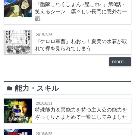
『艦隊これくしょん -艦これ- 』第8話・
笑えるシーン 凛々しい長門に意外な一
面
2015/2/26
『ケロロ軍曹』わおっ！夏美の水着が取
れて裸を見られてしまう
more...
能力・スキル
folder
2016/8/31
特殊能力＆異能力を持つ主人公の能力を
ざっくりとまとめて一覧にしてみました
2016/6/25