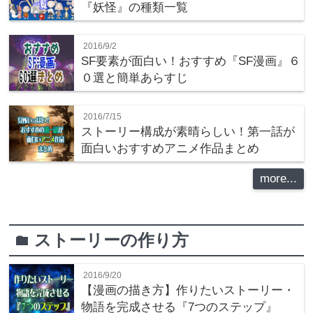
『妖怪』の種類一覧
2016/9/2
SF要素が面白い！おすすめ『SF漫画』６
０選と簡単あらすじ
2016/7/15
ストーリー構成が素晴らしい！第一話が
面白いおすすめアニメ作品まとめ
more...
ストーリーの作り方
folder
2016/9/20
【漫画の描き方】作りたいストーリー・
物語を完成させる『7つのステップ』