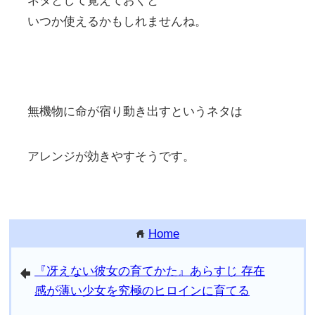
ネタとして覚えておくと
いつか使えるかもしれませんね。
無機物に命が宿り動き出すというネタは
アレンジが効きやすそうです。
Home
home
『冴えない彼女の育てかた』あらすじ 存在
arrowleft
感が薄い少女を究極のヒロインに育てる