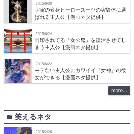
2015/6/30
宇宙の変身ヒーロースーツの実験体に選
ばれる主人公【漫画ネタ提供】
2015/6/24
封印されてる『女の鬼』を復活させてし
まう主人公【漫画ネタ提供】
2015/6/22
モテない主人公にカワイイ『女神』の彼
女ができる【漫画ネタ提供】
more...
笑えるネタ
folder
2015/2/28