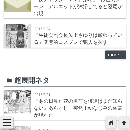
ーン アルエットが沐浴してると恐竜が
出現
2015/2/24
『生徒会副会長矢上さゆりは頑張ってい
る』変態的コスプレで犯人を探す
more...
超展開ネタ
folder
2015/3/21
『あの日見た花の名前を僕達はまだ知ら
ない』あらすじ 突然！幼なじみの幽霊
が現れた
toggle
home
arrowup
navigation