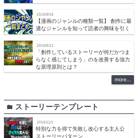
2016/9/16
【漫画のジャンルの種類一覧】 創作に最
適なジャンルを知って読者の興味を引く
2016/8/12
「創作しているストーリーが何だかつま
らなく感じてしまう」のを改善する強力
な原理原則とは？
more...
ストーリーテンプレート
folder
2016/11/1
特別な力を得て失敗し改心する主人公
ストーリーパターン