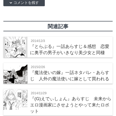
down コメントを残す
関連記事
2014/12/3
『とらぶる』一話あらすじ＆感想 恋愛
に奥手の男子がいきなり美少女と同棲
2015/2/26
『魔法使いの嫁』一話ネタバレ・あらす
じ 人外の魔法使いに嫁として買われる
2014/11/29
『(G)えでぃしょん』あらすじ 未来から
エロ漫画家にさせようとやって来たロボ
ット