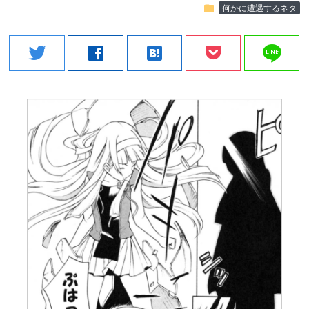
folder
何かに遭遇するネタ
line
twitter
facebook
hatenabookmark