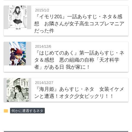
2015/1/2
『イモリ201』一話あらすじ・ネタ＆感
想 お隣さんが女子高生コスプレマニア
だった件
2014/12/6
『はじめてのあく』第一話あらすじ・ネ
タ＆感想 悪の組織の自称「天才科学
者」がある日 我が家に！
2014/12/27
『海月姫』あらすじ・ネタ 女装イケメ
ンと遭遇！オタク少女ビックリ！！
folder
何かに遭遇するネタ