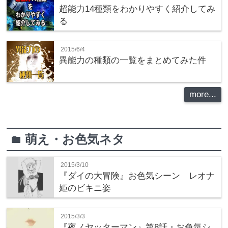
超能力14種類をわかりやすく紹介してみ
る
2015/6/4
異能力の種類の一覧をまとめてみた件
more...
萌え・お色気ネタ
folder
2015/3/10
『ダイの大冒険』お色気シーン レオナ
姫のビキニ姿
2015/3/3
『夜ノヤッターマン』第8話・お色気シ