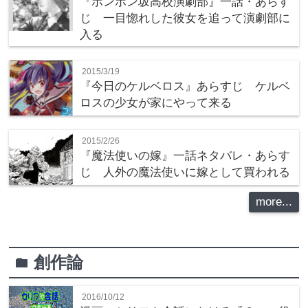
『ボンボン坂高校演劇部』一話・あらす
じ 一目惚れした彼女を追って演劇部に
入る
2015/3/19
『今日のケルベロス』あらすじ ケルベ
ロスの少女が家にやって来る
2015/2/26
『魔法使いの嫁』一話ネタバレ・あらす
じ 人外の魔法使いに嫁として買われる
more...
創作論
folder
2016/10/12