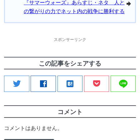
『サマーウォーズ』あらすじ・ネタ 人と
arrowright
の繋がりの力でネット内の戦争に勝利する
スポンサーリンク
この記事をシェアする
line
twitter
facebook
hatenabookmark
コメント
コメントはありません。